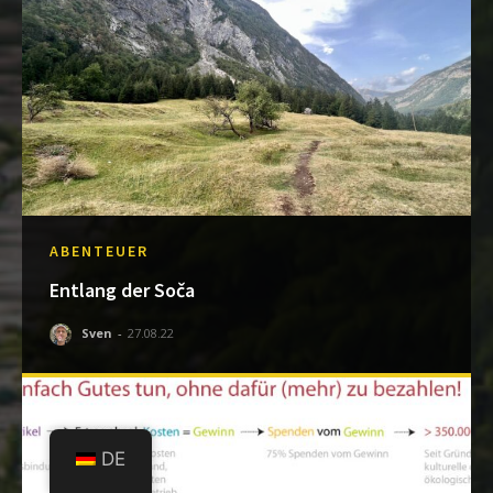
ABENTEUER
Entlang der Soča
Sven
-
27.08.22
DE