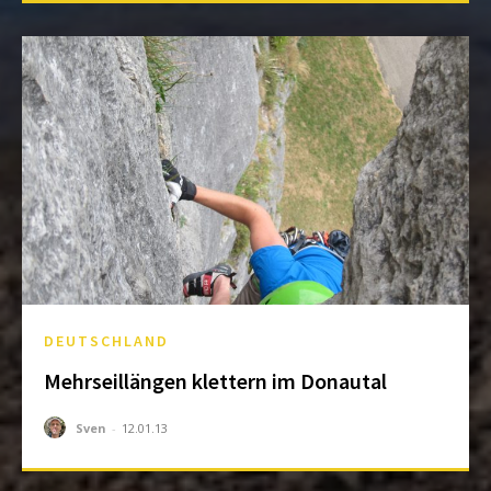
DEUTSCHLAND
Mehrseillängen klettern im Donautal
Sven
-
12.01.13