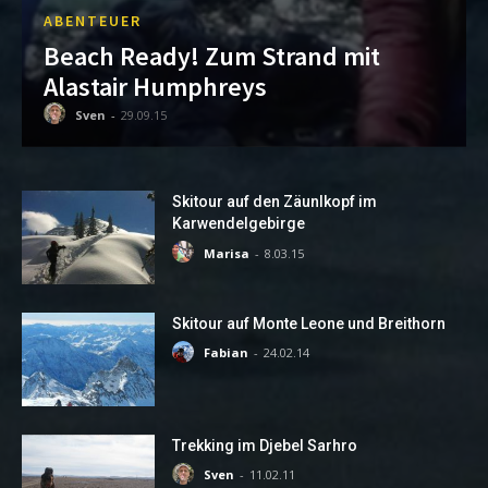
ABENTEUER
Beach Ready! Zum Strand mit
Alastair Humphreys
Sven
-
29.09.15
Skitour auf den Zäunlkopf im
Karwendelgebirge
Marisa
-
8.03.15
Skitour auf Monte Leone und Breithorn
Fabian
-
24.02.14
Trekking im Djebel Sarhro
Sven
-
11.02.11