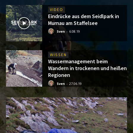
VIDEO
Eindrücke aus dem Seidlpark in
Murnau am Staffelsee
Sven
-
6.08.19
WISSEN
Wassermanagement beim
Wandern in trockenen und heißen
Regionen
Sven
-
27.06.19