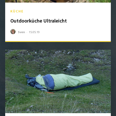
KÜCHE
Outdoorküche Ultraleicht
Sven
-
15.05.19