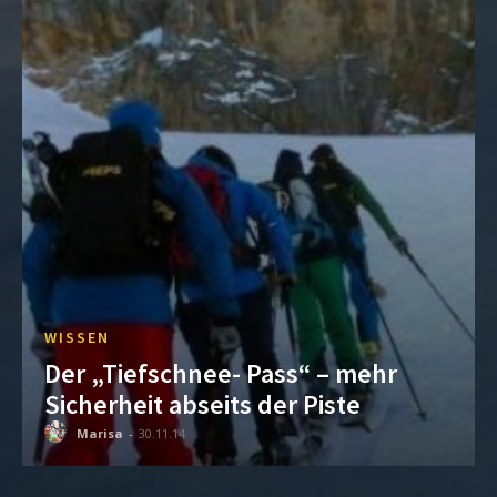
WISSEN
Der „Tiefschnee- Pass“ – mehr
Sicherheit abseits der Piste
Marisa
-
30.11.14