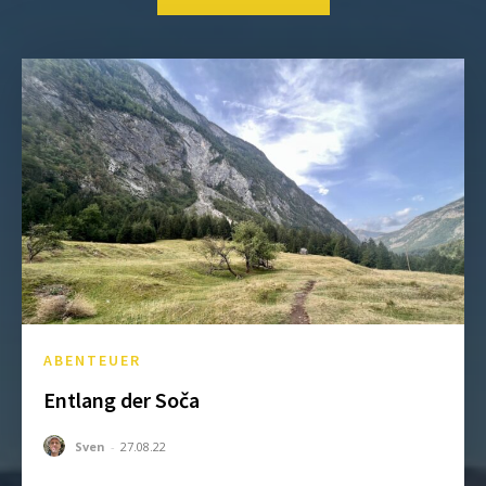
ABENTEUER
Entlang der Soča
Sven
-
27.08.22