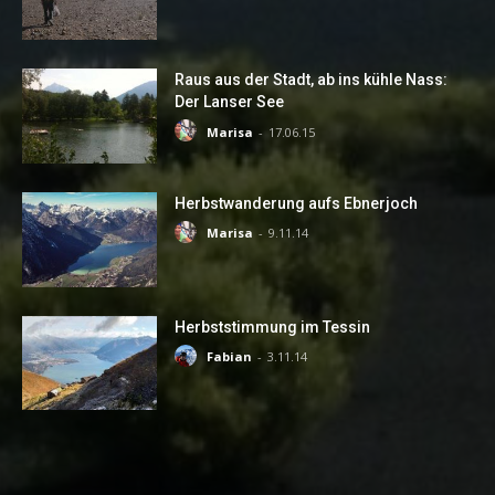
Raus aus der Stadt, ab ins kühle Nass:
Der Lanser See
Marisa
-
17.06.15
Herbstwanderung aufs Ebnerjoch
Marisa
-
9.11.14
Herbststimmung im Tessin
Fabian
-
3.11.14