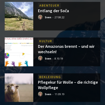
ABENTEUER
Entlang der Soča
Sven
-
27.08.22
KULTUR
Der Amazonas brennt – und wir
wechseln!
Sven
-
8.10.19
BEKLEIDUNG
Pflegekur für Wolle – die richtige
Wollpflege
Sven
-
11.09.19