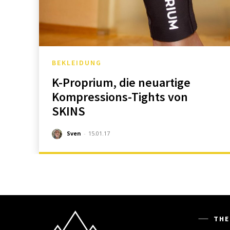
BEKLEIDUNG
K-Proprium, die neuartige
Kompressions-Tights von
SKINS
Sven
-
15.01.17
THE