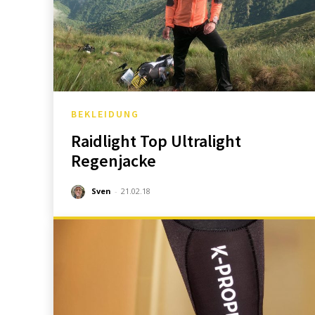
BEKLEIDUNG
Raidlight Top Ultralight
Regenjacke
Sven
-
21.02.18