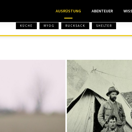
AUSRÜSTUNG
ABENTEUER
WIS
KÜCHE
MYOG
RUCKSACK
SHELTER