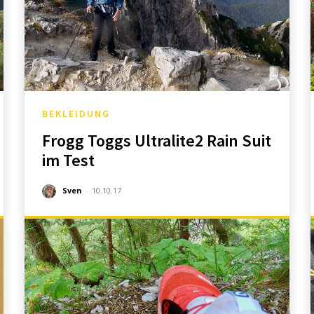
BEKLEIDUNG
Frogg Toggs Ultralite2 Rain Suit
im Test
Sven
-
10.10.17