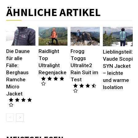
ÄHNLICHE ARTIKEL
Die Daune
Raidlight
Frogg
Lieblingsteil:
für alle
Top
Toggs
Vaude Scopi
Fälle:
Ultralight
Ultralite2
SYN Jacket
Berghaus
Regenjacke
Rain Suit im
– leichte
Ramche
Test
und warme
Micro
Isolation
Jacket