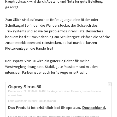
Hauptrucksack wird durch Abstand und Netz für gute Belüftung
gesorgt.
Zum Glück sind auf manchen Befestigungsteilen Bilder oder
Schriftzüge! So finden die Wanderstöcke, der Schlauch des
Trinksystems und so weiter problemlos ihren Platz. Besonders
bequem ist die Stockhalterung am Schultergurt: einfach die Stöcke
zusammenklappen und reinstecken, so hat man bei kurzen
Klettereinlagen die Hände frei!
Der Ospray Sirus 50 wird ein guter Begleiter für meine
Westwegbegehung sein. Stabil, gute Passform und mit den
intensiven Farben ist er auch für`s Auge eine Pracht.
i
Osprey Sirrus 50
Daten vom 09.08.2026 06:40 Uhr. Angebote ohne Gewähr, Preise können
abweichen.
Land wechseln
(Aktuell: Deutschland)
Das Produkt ist erhältlich bei Shops aus:
Deutschland
,
Leider haben wir zu diesem Zeitpunkt keine Angebote für dieses