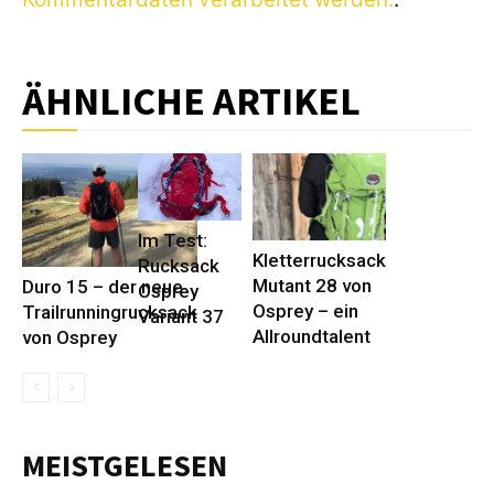
ÄHNLICHE ARTIKEL
Im Test:
Kletterrucksack
Rucksack
Mutant 28 von
Duro 15 – der neue
Osprey
Osprey – ein
Trailrunningrucksack
Variant 37
Allroundtalent
von Osprey
MEISTGELESEN