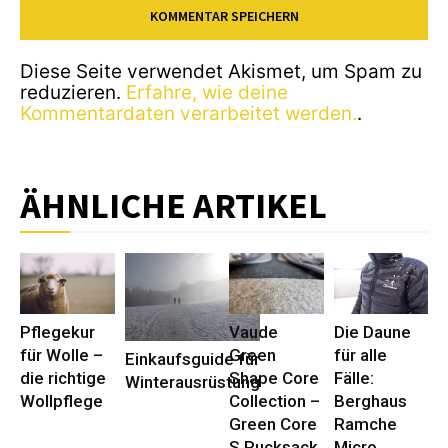
Diese Seite verwendet Akismet, um Spam zu
reduzieren.
Erfahre, wie deine
Kommentardaten verarbeitet werden.
.
ÄHNLICHE ARTIKEL
Pflegekur
Vaude
Die Daune
für Wolle –
Green
für alle
Einkaufsguide für
die richtige
Shape Core
Fälle:
Winterausrüstung
Wollpflege
Collection –
Berghaus
Green Core
Ramche
S Rucksack
Micro