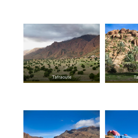
Tafraoute
Ta