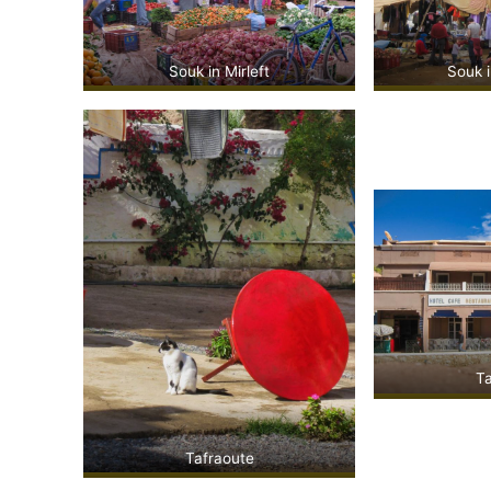
Souk in Mirleft
Souk 
Ta
Tafraoute