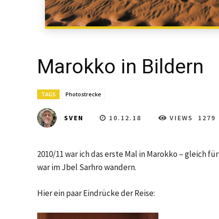
Marokko in Bildern
TAGS
Photostrecke
10.12.18
VIEWS
1279
SVEN
2010/11 war ich das erste Mal in Marokko – gleich f
war im Jbel Sarhro wandern.
Hier ein paar Eindrücke der Reise: