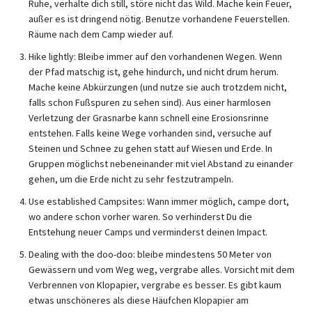
Ruhe, verhalte dich still, störe nicht das Wild. Mache kein Feuer,
außer es ist dringend nötig. Benutze vorhandene Feuerstellen.
Räume nach dem Camp wieder auf.
Hike lightly: Bleibe immer auf den vorhandenen Wegen. Wenn
der Pfad matschig ist, gehe hindurch, und nicht drum herum.
Mache keine Abkürzungen (und nutze sie auch trotzdem nicht,
falls schon Fußspuren zu sehen sind). Aus einer harmlosen
Verletzung der Grasnarbe kann schnell eine Erosionsrinne
entstehen. Falls keine Wege vorhanden sind, versuche auf
Steinen und Schnee zu gehen statt auf Wiesen und Erde. In
Gruppen möglichst nebeneinander mit viel Abstand zu einander
gehen, um die Erde nicht zu sehr festzutrampeln.
Use established Campsites: Wann immer möglich, campe dort,
wo andere schon vorher waren. So verhinderst Du die
Entstehung neuer Camps und verminderst deinen Impact.
Dealing with the doo-doo: bleibe mindestens 50 Meter von
Gewässern und vom Weg weg, vergrabe alles. Vorsicht mit dem
Verbrennen von Klopapier, vergrabe es besser. Es gibt kaum
etwas unschöneres als diese Häufchen Klopapier am