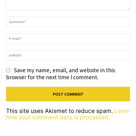
Comment:
S
E-
ma
we
Save my name, email, and website in this
browser for the next time I comment.
This site uses Akismet to reduce spam.
Learn
how your comment data is processed.