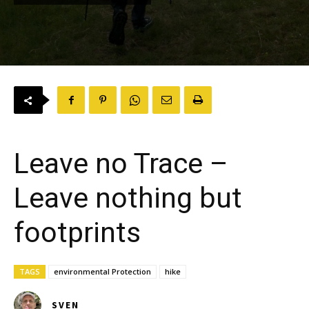
Leave no Trace –
Leave nothing but
footprints
TAGS
environmental Protection
hike
SVEN