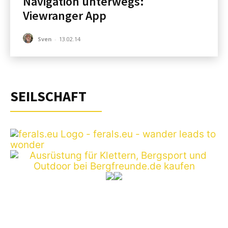
Navigation unterwegs:
Viewranger App
Sven
-
13.02.14
SEILSCHAFT