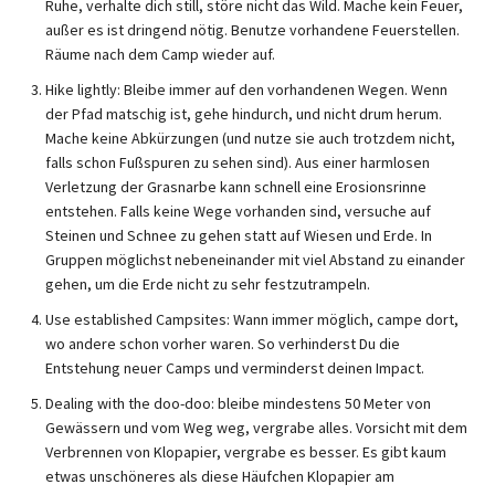
Ruhe, verhalte dich still, störe nicht das Wild. Mache kein Feuer,
außer es ist dringend nötig. Benutze vorhandene Feuerstellen.
Räume nach dem Camp wieder auf.
Hike lightly: Bleibe immer auf den vorhandenen Wegen. Wenn
der Pfad matschig ist, gehe hindurch, und nicht drum herum.
Mache keine Abkürzungen (und nutze sie auch trotzdem nicht,
falls schon Fußspuren zu sehen sind). Aus einer harmlosen
Verletzung der Grasnarbe kann schnell eine Erosionsrinne
entstehen. Falls keine Wege vorhanden sind, versuche auf
Steinen und Schnee zu gehen statt auf Wiesen und Erde. In
Gruppen möglichst nebeneinander mit viel Abstand zu einander
gehen, um die Erde nicht zu sehr festzutrampeln.
Use established Campsites: Wann immer möglich, campe dort,
wo andere schon vorher waren. So verhinderst Du die
Entstehung neuer Camps und verminderst deinen Impact.
Dealing with the doo-doo: bleibe mindestens 50 Meter von
Gewässern und vom Weg weg, vergrabe alles. Vorsicht mit dem
Verbrennen von Klopapier, vergrabe es besser. Es gibt kaum
etwas unschöneres als diese Häufchen Klopapier am