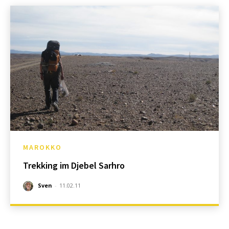
MAROKKO
Trekking im Djebel Sarhro
Sven
-
11.02.11