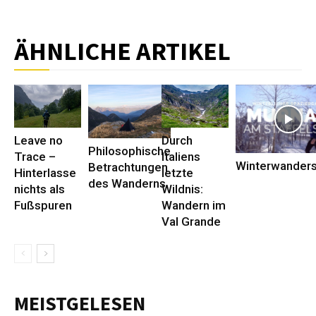
ÄHNLICHE ARTIKEL
Leave no
Durch
Philosophische
Trace –
Italiens
Winterwander
Betrachtungen
Hinterlasse
letzte
des Wanderns
nichts als
Wildnis:
Fußspuren
Wandern im
Val Grande
MEISTGELESEN