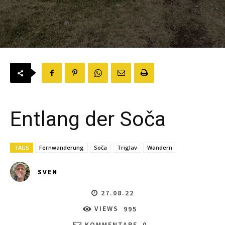
Entlang der Soča
TAGS
Fernwanderung
Soča
Triglav
Wandern
SVEN
27.08.22
VIEWS
995
KOMMENTARE
0