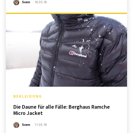
Sven
-
18.05.18
BEKLEIDUNG
Die Daune für alle Fälle: Berghaus Ramche
Micro Jacket
Sven
-
11.03.18