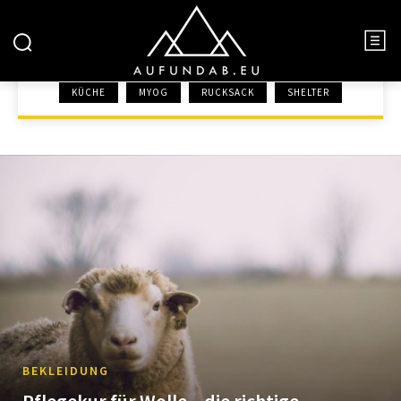
BEKLEIDUNG
KÜCHE
MYOG
RUCKSACK
SHELTER
START
AUSRÜSTUNG
BEKLEIDUNG
BEKLEIDUNG