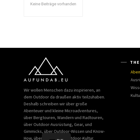
Keine Beiträge vorhanden
THE
Aben
Ausr
Wiss
Wir wollen Menschen dazu inspirieren, an
Kultu
dem Outdoor da draußen aktiv teilzuhaben.
Deshalb schreiben wir über große
Abenteuer und kleine Microadventures,
über Bergtouren, Wandern und Radtouren,
über Outdoor-Ausrüstung, Gear, und
Gimmicks, über Outdoor-Wissen und Know-
How, über Bücher und Outdoor-Kultur.