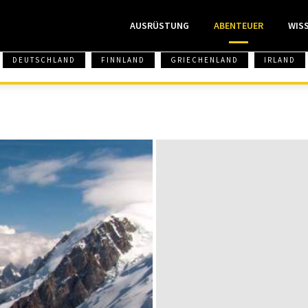
AUSRÜSTUNG
ABENTEUER
WIS
DEUTSCHLAND
FINNLAND
GRIECHENLAND
IRLAND