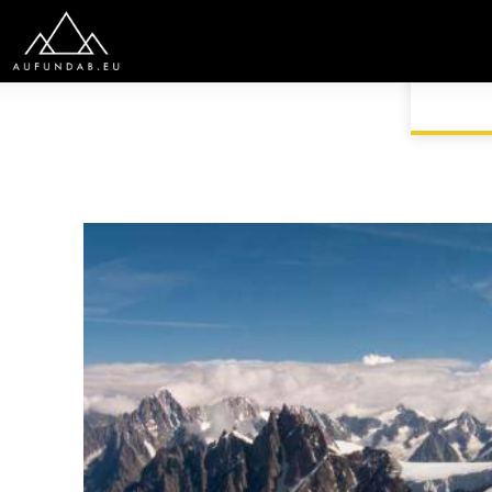
START
EUROPA
FRANKREICH