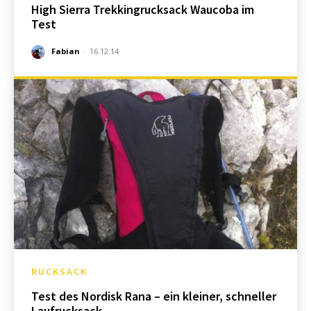
High Sierra Trekkingrucksack Waucoba im
Test
Fabian
-
16.12.14
RUCKSACK
Test des Nordisk Rana – ein kleiner, schneller
Laufrucksack