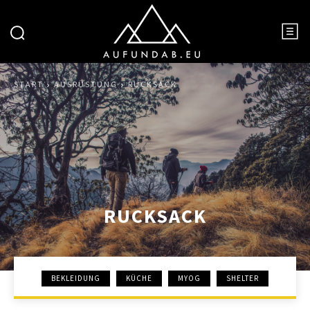
START
AUSRÜSTUNG
RUCKSACK
RUCKSACK
BEKLEIDUNG
KÜCHE
MYOG
SHELTER