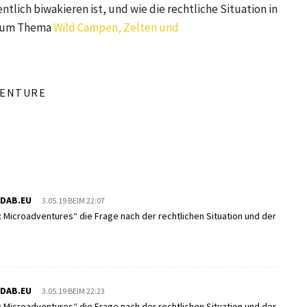
tlich biwakieren ist, und wie die rechtliche Situation in
e zum Thema
Wild Campen, Zelten und
VENTURE
NDAB.EU
3.05.19 BEIM 22:07
g: Microadventures“ die Frage nach der rechtlichen Situation und der
NDAB.EU
3.05.19 BEIM 22:23
g: Microadventures“ die Frage nach der rechtlichen Situation und der