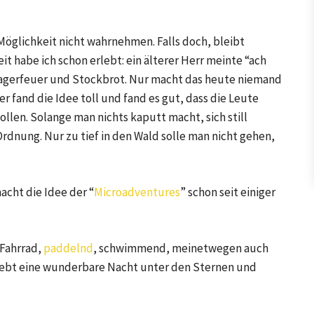
öglichkeit nicht wahrnehmen. Falls doch, bleibt
it habe ich schon erlebt: ein älterer Herr meinte “ach
 Lagerfeuer und Stockbrot. Nur macht das heute niemand
 fand die Idee toll und fand es gut, dass die Leute
ollen. Solange man nichts kaputt macht, sich still
 Ordnung. Nur zu tief in den Wald solle man nicht gehen,
macht die Idee der “
Microadventures
” schon seit einiger
 Fahrrad,
paddelnd
, schwimmend, meinetwegen auch
rlebt eine wunderbare Nacht unter den Sternen und