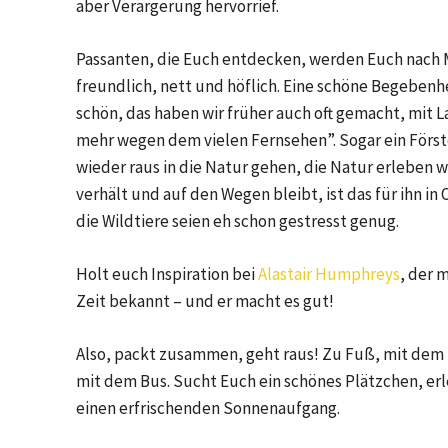
aber Verärgerung hervorrief.
Passanten, die Euch entdecken, werden Euch nach M
freundlich, nett und höflich. Eine schöne Begebenhe
schön, das haben wir früher auch oft gemacht, mit
mehr wegen dem vielen Fernsehen”. Sogar ein Förster
wieder raus in die Natur gehen, die Natur erleben w
verhält und auf den Wegen bleibt, ist das für ihn in
die Wildtiere seien eh schon gestresst genug.
Holt euch Inspiration bei
Alastair Humphreys
, der 
Zeit bekannt – und er macht es gut!
Also, packt zusammen, geht raus! Zu Fuß, mit dem
mit dem Bus. Sucht Euch ein schönes Plätzchen, e
einen erfrischenden Sonnenaufgang.