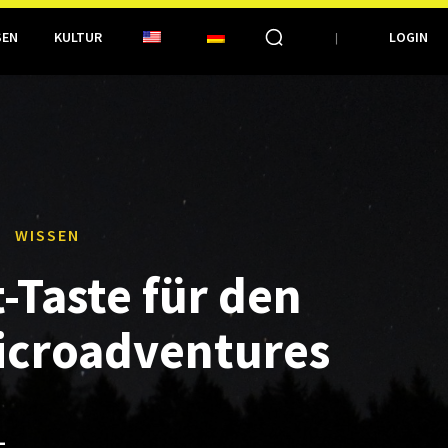
SEN
KULTUR
LOGIN
WISSEN
-Taste für den
Microadventures
L