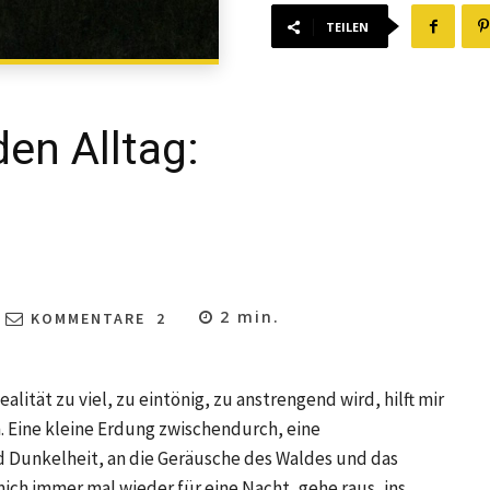
TEILEN
den Alltag:
2
min.
KOMMENTARE
2
lität zu viel, zu eintönig, zu anstrengend wird, hilft mir
. Eine kleine Erdung zwischendurch, eine
d Dunkelheit, an die Geräusche des Waldes und das
mich immer mal wieder für eine Nacht, gehe raus, ins