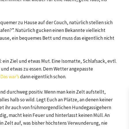
equemer zu Hause auf der Couch, natürlich stellen sich
lafen?”. Natürlich gucken einen Bekannte vielleicht
uhause, ein bequemes Bett und muss das eigentlich nicht
l: ein Ziel und etwas Mut. Eine Isomatte, Schlafsack, evtl.
r und etwas zu essen. Dem Wetter angepasste
.
Das war’s
dann eigentlich schon.
sind durchweg positiv. Wenn man kein Zelt aufstellt,
alles halb so wild. Legt Euch an Plätze, an denen keiner
t ihr auch von frühmorgendlichen Hundegassigehern
dig, macht kein Feuer und hinterlasst keinen Müll. An
 ein Zelt auf, was bisher höchstens Verwunderung, nie