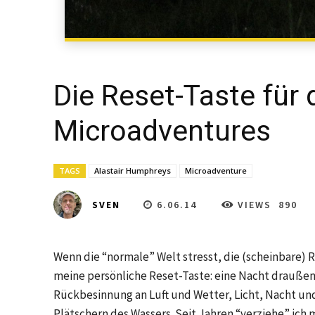
Die Reset-Taste für 
Microadventures
TAGS
Alastair Humphreys
Microadventure
6.06.14
VIEWS
890
SVEN
Wenn die “normale” Welt stresst, die (scheinbare) Rea
meine persönliche Reset-Taste: eine Nacht draußen
Rückbesinnung an Luft und Wetter, Licht, Nacht un
Plätschern des Wassers. Seit Jahren “verziehe” ich 