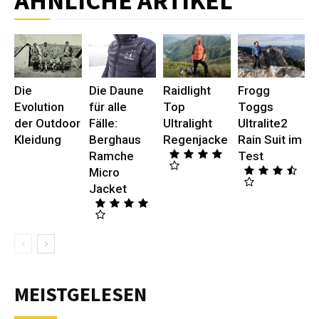
ÄHNLICHE ARTIKEL
Die
Die Daune
Raidlight
Frogg
Evolution
für alle
Top
Toggs
der Outdoor
Fälle:
Ultralight
Ultralite2
Kleidung
Berghaus
Regenjacke
Rain Suit im
Ramche
Test
Micro
Jacket
MEISTGELESEN