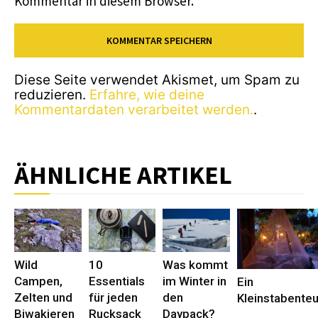
Kommentar in diesem Browser.
Diese Seite verwendet Akismet, um Spam zu
reduzieren.
Erfahre, wie deine
Kommentardaten verarbeitet werden.
.
ÄHNLICHE ARTIKEL
Wild
10
Was kommt
Campen,
Essentials
im Winter in
Ein
Zelten und
für jeden
den
Kleinstabente
Biwakieren
Rucksack
Daypack?