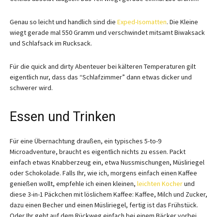
Genau so leicht und handlich sind die
Exped-Isomatten
. Die Kleine
wiegt gerade mal 550 Gramm und verschwindet mitsamt Biwaksack
und Schlafsack im Rucksack.
Für die quick and dirty Abenteuer bei kälteren Temperaturen gilt
eigentlich nur, dass das “Schlafzimmer” dann etwas dicker und
schwerer wird.
Essen und Trinken
Für eine Übernachtung draußen, ein typisches 5-to-9
Microadventure, braucht es eigentlich nichts zu essen. Packt
einfach etwas Knabberzeug ein, etwa Nussmischungen, Müsliriegel
oder Schokolade. Falls Ihr, wie ich, morgens einfach einen Kaffee
genießen wollt, empfehle ich einen kleinen,
leichten Kocher
und
diese 3-in-1 Päckchen mit löslichem Kaffee: Kaffee, Milch und Zucker,
dazu einen Becher und einen Müsliriegel, fertig ist das Frühstück.
Oder Ihr geht auf dem Rückweg einfach bei einem Bäcker vorbei.