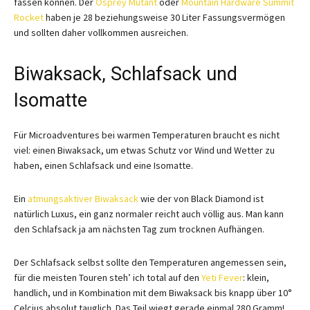
fassen können. Der
Osprey Mutant
oder
Mountain Hardware Summit
Rocket
haben je 28 beziehungsweise 30 Liter Fassungsvermögen
und sollten daher vollkommen ausreichen.
Biwaksack, Schlafsack und
Isomatte
Für Microadventures bei warmen Temperaturen braucht es nicht
viel: einen Biwaksack, um etwas Schutz vor Wind und Wetter zu
haben, einen Schlafsack und eine Isomatte.
Ein
atmungsaktiver Biwaksack
wie der von Black Diamond ist
natürlich Luxus, ein ganz normaler reicht auch völlig aus. Man kann
den Schlafsack ja am nächsten Tag zum trocknen Aufhängen.
Der Schlafsack selbst sollte den Temperaturen angemessen sein,
für die meisten Touren steh’ ich total auf den
Yeti Fever
: klein,
handlich, und in Kombination mit dem Biwaksack bis knapp über 10°
Celcius absolut tauglich. Das Teil wiegt gerade einmal 280 Gramm!