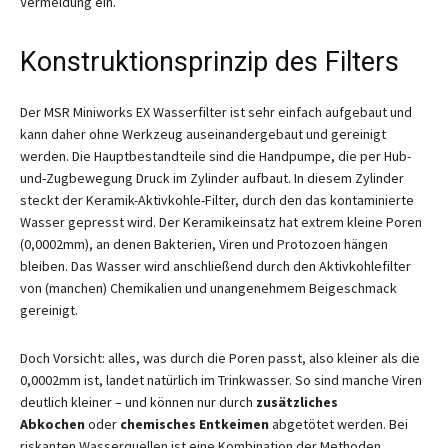
Vermeidung ein.
Konstruktionsprinzip des Filters
Der MSR Miniworks EX Wasserfilter ist sehr einfach aufgebaut und
kann daher ohne Werkzeug auseinandergebaut und gereinigt
werden. Die Hauptbestandteile sind die Handpumpe, die per Hub-
und-Zugbewegung Druck im Zylinder aufbaut. In diesem Zylinder
steckt der Keramik-Aktivkohle-Filter, durch den das kontaminierte
Wasser gepresst wird. Der Keramikeinsatz hat extrem kleine Poren
(0,0002mm), an denen Bakterien, Viren und Protozoen hängen
bleiben. Das Wasser wird anschließend durch den Aktivkohlefilter
von (manchen) Chemikalien und unangenehmem Beigeschmack
gereinigt.
Doch Vorsicht: alles, was durch die Poren passt, also kleiner als die
0,0002mm ist, landet natürlich im Trinkwasser. So sind manche Viren
deutlich kleiner – und können nur durch
zusätzliches
Abkochen
oder
chemisches Entkeimen
abgetötet werden. Bei
riskanten Wasserquellen ist eine Kombination der Methoden