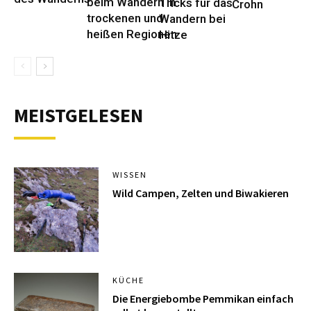
beim Wandern in
Tricks für das
Crohn
trockenen und
Wandern bei
heißen Regionen
Hitze
MEISTGELESEN
WISSEN
Wild Campen, Zelten und Biwakieren
KÜCHE
Die Energiebombe Pemmikan einfach