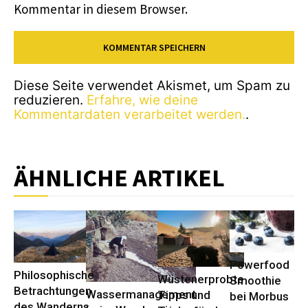
Kommentar in diesem Browser.
Diese Seite verwendet Akismet, um Spam zu
reduzieren.
Erfahre, wie deine
Kommentardaten verarbeitet werden.
.
ÄHNLICHE ARTIKEL
Powerfood
Philosophische
Wüstenerprobte
Smoothie
Betrachtungen
Wassermanagement
Tipps und
bei Morbus
des Wanderns