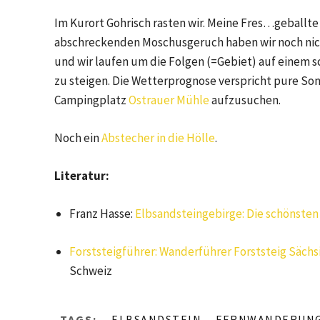
Im Kurort Gohrisch rasten wir. Meine Fres…geballt
abschreckenden Moschusgeruch haben wir noch nicht
und wir laufen um die Folgen (=Gebiet) auf einem
zu steigen. Die Wetterprognose verspricht pure Son
Campingplatz
Ostrauer Mühle
aufzusuchen.
Noch ein
Abstecher in die Hölle
.
Literatur:
Franz Hasse:
Elbsandsteingebirge: Die schönste
Forststeigführer: Wanderführer Forststeig Säch
Schweiz
TAGS:
ELBSANDSTEIN
FERNWANDERUN