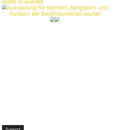
:*
ite:
Support