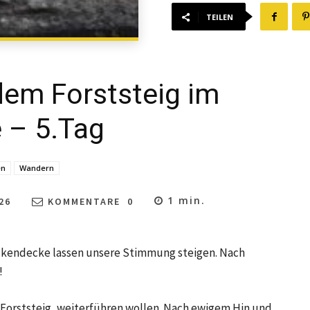
TEILEN
dem Forststeig im
 – 5.Tag
en
Wandern
1
min.
26
KOMMENTARE
0
olkendecke lassen unsere Stimmung steigen. Nach
!
n Forststeig, weiterführen wollen. Nach ewigem Hin und