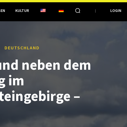
SEN
KULTUR
LOGIN
DEUTSCHLAND
und neben dem
g im
teingebirge –