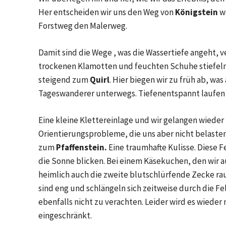
Her entscheiden wir uns den Weg von
Königstein
w
Forstweg den Malerweg.
Damit sind die Wege , was die Wassertiefe angeht, 
trockenen Klamotten und feuchten Schuhe stiefeln 
steigend zum
Quirl
. Hier biegen wir zu früh ab, was
Tageswanderer unterwegs. Tiefenentspannt laufen
Eine kleine Klettereinlage und wir gelangen wiede
Orientierungsprobleme, die uns aber nicht belasten
zum
Pfaffenstein.
Eine traumhafte Kulisse. Diese 
die Sonne blicken. Bei einem Käsekuchen, den wir a
heimlich auch die zweite blutschlürfende Zecke rau
sind eng und schlängeln sich zeitweise durch die Fe
ebenfalls nicht zu verachten. Leider wird es wiede
eingeschränkt.