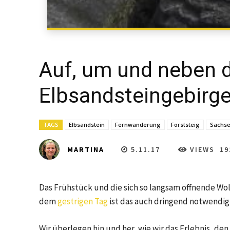
Auf, um und neben 
Elbsandsteingebirge
TAGS
Elbsandstein
Fernwanderung
Forststeig
Sachs
5.11.17
VIEWS
19
MARTINA
Das Frühstück und die sich so langsam öffnende W
dem
gestrigen Tag
ist das auch dringend notwendig
Wir überlegen hin und her, wie wir das Erlebnis, de