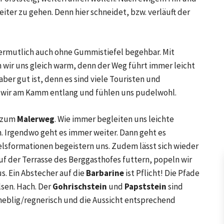
eiter zu gehen. Denn hier schneidet, bzw. verläuft der
vermutlich auch ohne Gummistiefel begehbar. Mit
wir uns gleich warm, denn der Weg führt immer leicht
 aber gut ist, denn es sind viele Touristen und
 wir am Kamm entlang und fühlen uns pudelwohl.
r zum
Malerweg
. Wie immer begleiten uns leichte
. Irgendwo geht es immer weiter. Dann geht es
Felsformationen begeistern uns. Zudem lässt sich wieder
uf der Terrasse des Berggasthofes futtern, popeln wir
s. Ein Abstecher auf die
Barbarine
ist Pflicht! Die Pfade
lsen. Hach. Der
Gohrischstein
und
Papststein
sind
r neblig/regnerisch und die Aussicht entsprechend