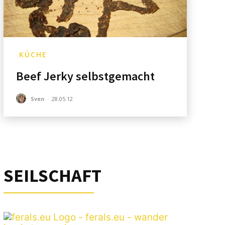
KÜCHE
Beef Jerky selbstgemacht
Sven
-
28.05.12
SEILSCHAFT