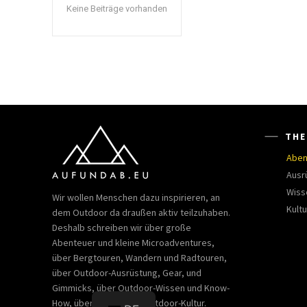
Keine Beiträge vorhanden
THE
Aben
Ausr
Wiss
Wir wollen Menschen dazu inspirieren, an
Kultu
dem Outdoor da draußen aktiv teilzuhaben.
Deshalb schreiben wir über große
Abenteuer und kleine Microadventures,
über Bergtouren, Wandern und Radtouren,
über Outdoor-Ausrüstung, Gear, und
Gimmicks, über Outdoor-Wissen und Know-
How, über Bücher und Outdoor-Kultur.