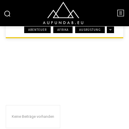
ALLGEMEIN
ABENTEUER
AFRIKA
AUSRÜSTUNG
START
ALLGEMEIN
Keine Beiträge vorhanden