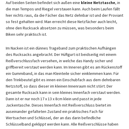
Auf beiden Seiten befindet sich außen eine
kleine Netztasche
, in
die man Tempos und Riegel verstauen kann. Auch beim Laufen fällt
hier nichts raus, da die Fächer das Netz dehnbar ist und der Proviant
so fest gehalten wird. Man erreicht diese Netzfächer auch leicht,
ohne den Rucksack absetzen zu müssen, was besonders beim
Biken sehr praktisch ist.
Im Nacken ist ein dünnes Trageband zum praktischen Aufhängen
des Rucksacks angebracht. Der Hüftgurt ist beidseitig mit einem
Reißverschlussfach versehen, in welche das Handy sicher und
griffbereit verstaut werden kann. Im Inneren gibt es am Rückenstoff
ein Gummiband, in das man Kleinteile sicher einklemmen kann. Für
den Trinkbeutel gibt es innen ein Einschubfach aus dem dehnbaren
Netzstoff, so dass dieser im kleinen Innenraum nicht stört. Der
gesamte Rucksack kann in sein kleines Innenfach verstaut werden.
Dann ist er nur noch 17 x 13 x 8cm klein und passt in jede
Jackentasche. Dieses Innenfach mit Reißverschluss bietet im
auseinander gefalteten Zustand ein praktisches Fach für
Wertsachen und Schlüssel, der an das darin befindliche
Schlüsselband geklippt werden kann. Alle Reißverschlüsse haben