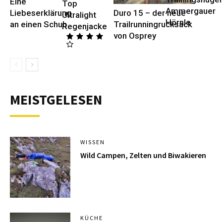
Eine
Top
Ammergauer
Duro 15 – der neue
Liebeserklärung
Ultralight
Hörnle
Trailrunningrucksack
an einen Schuh
Regenjacke
von Osprey
MEISTGELESEN
WISSEN
Wild Campen, Zelten und Biwakieren
KÜCHE