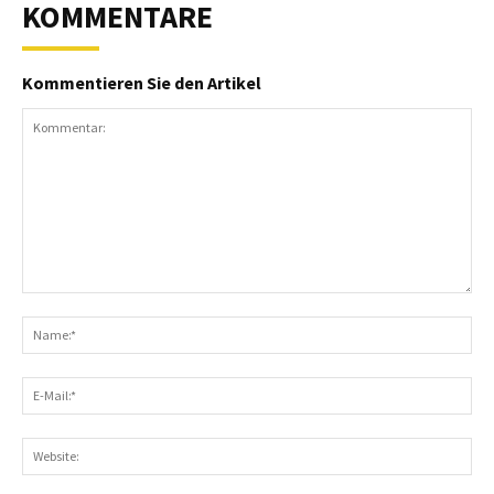
KOMMENTARE
Kommentieren Sie den Artikel
Kommentar:
N
E-
Ma
We