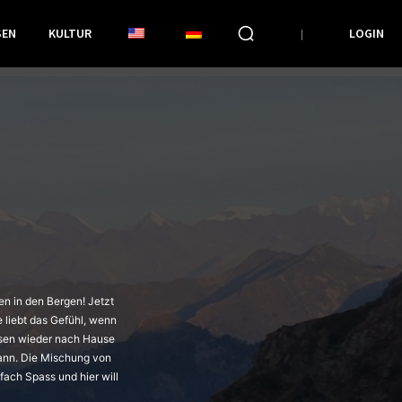
SEN
KULTUR
LOGIN
en in den Bergen! Jetzt
e liebt das Gefühl, wenn
nsen wieder nach Hause
ann. Die Mischung von
ach Spass und hier will