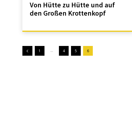
Von Hütte zu Hütte und auf
den Großen Krottenkopf
...
1
4
5
6