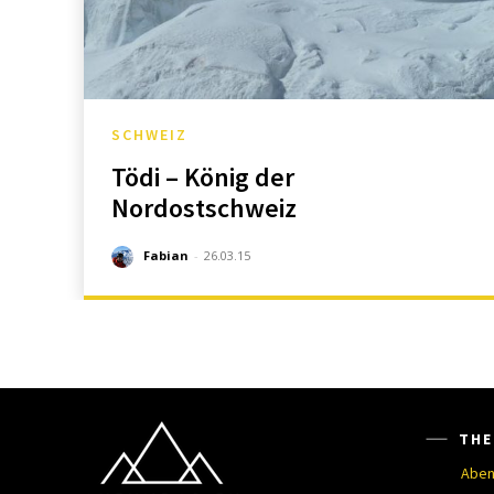
SCHWEIZ
Tödi – König der
Nordostschweiz
Fabian
-
26.03.15
THE
Aben