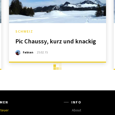
SCHWEIZ
Pic Chaussy, kurz und knackig
Fabian
-
25.02.15
MEN
INFO
teuer
About