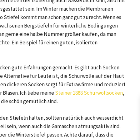
lten neben der Isolierung auch wasserdicht sein, also mit
sgestattet sein. Im Winter machen die Membranen
pro Stiefel kommt man schon ganz gut zurecht. Wenn es
ewachsenen Bergstiefeln für winterliche Bedingungen
an gerne eine halbe Nummer größer kaufen, da man
. Ein Beispiel für einen guten, isolierten
ocken gute Erfahrungen gemacht. Es gibt auch Socken
e Alternative für Leute ist, die Schurwolle auf der Haut
den dickeren Socken sorgt für Extrawärme und reduziert
 Blasen. Ich liebe meine
Steiner 1888 Schurwollsocken
,
 die schön gemütlich sind.
n Stiefeln halten, sollten natürlich auch wasserdicht
teil sein, wenn auch die Gamaschen atmungsaktiv sind.
er die Winterstiefel passen. Achte darauf, dass die