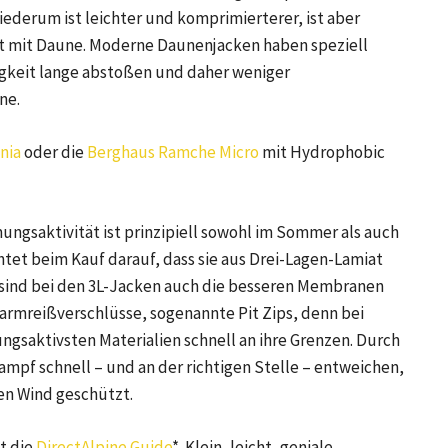
iederum ist leichter und komprimierterer, ist aber
st mit Daune. Moderne Daunenjacken haben speziell
gkeit lange abstoßen und daher weniger
ne.
nia
oder die
Berghaus Ramche Micro
mit Hydrophobic
mungsaktivität ist prinzipiell sowohl im Sommer als auch
tet beim Kauf darauf, dass sie aus Drei-Lagen-Lamiat
st sind bei den 3L-Jacken auch die besseren Membranen
armreißverschlüsse, sogenannte Pit Zips, denn bei
saktivsten Materialien schnell an ihre Grenzen. Durch
mpf schnell – und an der richtigen Stelle – entweichen,
en Wind geschützt.
st die
DirectAlpine Guide
*. Klein, leicht, geniale