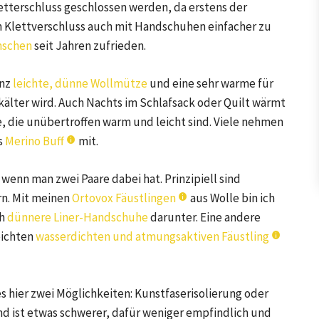
etterschluss geschlossen werden, da erstens der
n Klettverschluss auch mit Handschuhen einfacher zu
mschen
seit Jahren zufrieden.
anz
leichte, dünne Wollmütze
und eine sehr warme für
älter wird. Auch Nachts im Schlafsack oder Quilt wärmt
, die unübertroffen warm und leicht sind. Viele nehmen
s
Merino Buff
mit.
 wenn man zwei Paare dabei hat. Prinzipiell sind
rn. Mit meinen
Ortovox Fäustlingen
aus Wolle bin ich
ch
dünnere Liner-Handschuhe
darunter. Eine andere
eichten
wasserdichten und atmungsaktiven Fäustling
es hier zwei Möglichkeiten: Kunstfaserisolierung oder
und ist etwas schwerer, dafür weniger empfindlich und