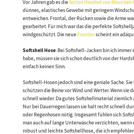
Vor Jahren gab es die
Astron Hooded von Mountain
dünnes, elastisches Gewebe mit geringem Windschu
entweichen. Frontal, der Rücken sowie die Arme wa
gearbeitet. Für mich war das die perfekte Softshell
windgeschützt. Die neue
Frontier
scheint ein adäqua
Softshell Hose
: Bei Softshell-Jacken bin ich immer
habe, müssen sie sich schon deutlich von der Hards
einfach keinen Sinn.
Softshell-Hosen jedoch sind eine geniale Sache. Sie 
schützen die Beine vor Wind und Wetter. Wenn sie d
schnell wieder. Da gutes Softshellmaterial ziemlich 
Nur bei Dauerregen lassen sie halt recht schnell d
oder Regenhosen nötig. Insgesamt fühlen sich Soft
man auch auf lange Unterwäsche verzichten, wenn es 
robust und leichte Softshellhose, die ich empfehlen