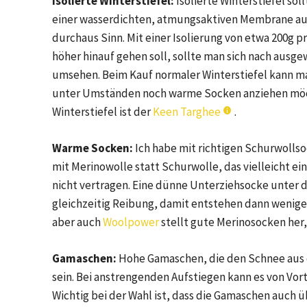
Isolierte Winterstiefel:
Isolierte Winterstiefel sol
einer wasserdichten, atmungsaktiven Membrane au
durchaus Sinn. Mit einer Isolierung von etwa 200g 
höher hinauf gehen soll, sollte man sich nach ausg
umsehen. Beim Kauf normaler Winterstiefel kann m
unter Umständen noch warme Socken anziehen möchte
Winterstiefel ist der
Keen Targhee
.
Warme Socken:
Ich habe mit richtigen Schurwolls
mit Merinowolle statt Schurwolle, das vielleicht ein
nicht vertragen. Eine dünne Unterziehsocke unter 
gleichzeitig Reibung, damit entstehen dann weniger
aber auch
Woolpower
stellt gute Merinosocken her,
Gamaschen:
Hohe Gamaschen, die den Schnee aus de
sein. Bei anstrengenden Aufstiegen kann es von Vor
Wichtig bei der Wahl ist, dass die Gamaschen auch üb