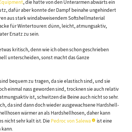
 Equipment
, die hatte von den Unterarmen abwärts ein
tz, dafür aber konnte der Dampf beinahe ungehindert
ren aus stark windabweisendem Softshellmaterial
jacke für Wintertouren: dünn, leicht, atmungsaktiv,
ter Ersatz zu sein.
 etwas kritisch, denn wie ich oben schon geschrieben
hell unterscheiden, sonst macht das Ganze
sind bequem zu tragen, da sie elastisch sind, und sie
och einmal nass geworden sind, trocknen sie auch relativ
atmungsaktiv ist, schwitzen die Beine auch nicht so sehr.
urch, da sind dann doch wieder ausgewachsene Hardshell-
shellhosen wärmer an als Hardshellhosen, daher kann
nicht sehr kalt ist. Die
Pedroc von Salewa
ist eine
 kann.