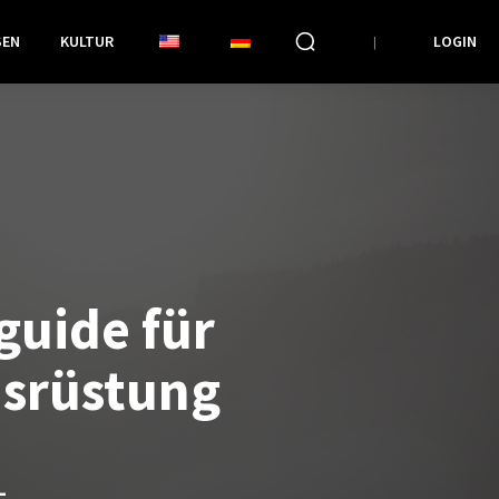
SEN
KULTUR
LOGIN
guide für
srüstung
L