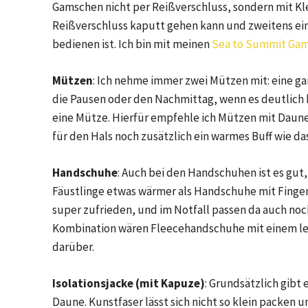
Gamschen nicht per Reißverschluss, sondern mit Kl
Reißverschluss kaputt gehen kann und zweitens ei
bedienen ist. Ich bin mit meinen
Sea to Summit Ga
Mützen
: Ich nehme immer zwei Mützen mit: eine g
die Pausen oder den Nachmittag, wenn es deutlich k
eine Mütze. Hierfür empfehle ich Mützen mit Daune
für den Hals noch zusätzlich ein warmes Buff wie da
Handschuhe
: Auch bei den Handschuhen ist es gut,
Fäustlinge etwas wärmer als Handschuhe mit Finge
super zufrieden, und im Notfall passen da auch no
Kombination wären Fleecehandschuhe mit einem l
darüber.
Isolationsjacke (mit Kapuze)
: Grundsätzlich gibt 
Daune. Kunstfaser lässt sich nicht so klein packen 