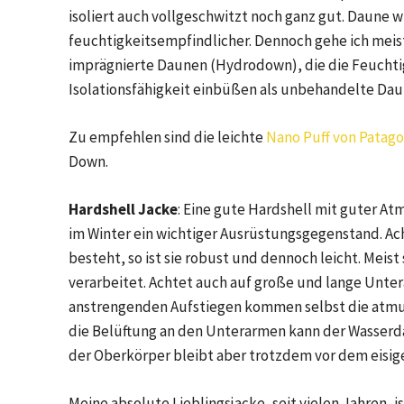
isoliert auch vollgeschwitzt noch ganz gut. Daune w
feuchtigkeitsempfindlicher. Dennoch gehe ich mei
imprägnierte Daunen (Hydrodown), die die Feuchti
Isolationsfähigkeit einbüßen als unbehandelte Dau
Zu empfehlen sind die leichte
Nano Puff von Patago
Down.
Hardshell Jacke
: Eine gute Hardshell mit guter At
im Winter ein wichtiger Ausrüstungsgegenstand. Ach
besteht, so ist sie robust und dennoch leicht. Mei
verarbeitet. Achtet auch auf große und lange Unter
anstrengenden Aufstiegen kommen selbst die atmung
die Belüftung an den Unterarmen kann der Wasserda
der Oberkörper bleibt aber trotzdem vor dem eisig
Meine absolute Lieblingsjacke, seit vielen Jahren, i