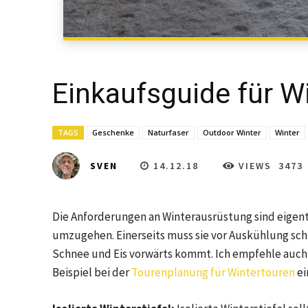
Einkaufsguide für W
TAGS
Geschenke
Naturfaser
Outdoor Winter
Winter
14.12.18
VIEWS
3473
SVEN
Die Anforderungen an Winterausrüstung sind eigentli
umzugehen. Einerseits muss sie vor Auskühlung schü
Schnee und Eis vorwärts kommt. Ich empfehle auc
Beispiel bei der
Tourenplanung für Wintertouren
ei