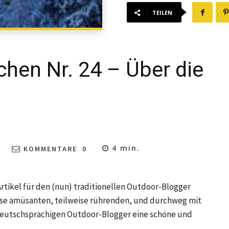
TEILEN
hen Nr. 24 – Über die
4
min.
KOMMENTARE
0
Artikel für den (nun) traditionellen Outdoor-Blogger
e amüsanten, teilweise rührenden, und durchweg mit
e deutschsprachigen Outdoor-Blogger eine schöne und