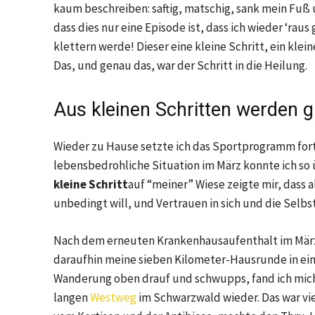
kaum beschreiben: saftig, matschig, sank mein Fuß
dass dies nur eine Episode ist, dass ich wieder ‘ra
klettern werde! Dieser eine kleine Schritt, ein klein
Das, und genau das, war der Schritt in die Heilung.
Aus kleinen Schritten werden 
Wieder zu Hause setzte ich das Sportprogramm fort
lebensbedrohliche Situation im März konnte ich so
kleine Schritt
auf “meiner” Wiese zeigte mir, dass a
unbedingt will, und Vertrauen in sich und die Selbs
Nach dem erneuten Krankenhausaufenthalt im März 
daraufhin meine sieben Kilometer-Hausrunde in ei
Wanderung oben drauf und schwupps, fand ich mich
langen
Westweg
im Schwarzwald wieder. Das war vie