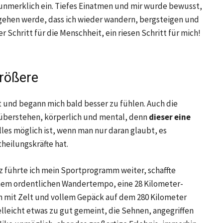
 unmerklich ein. Tiefes Einatmen und mir wurde bewusst,
us gehen werde, dass ich wieder wandern, bergsteigen und
er Schritt für die Menschheit, ein riesen Schritt für mich!
größere
 und begann mich bald besser zu fühlen. Auch die
 überstehen, körperlich und mental, denn
dieser eine
lles möglich ist, wenn man nur daran glaubt, es
theilungskräfte hat.
führte ich mein Sportprogramm weiter, schaffte
nem ordentlichen Wandertempo, eine 28 Kilometer-
 mit Zelt und vollem Gepäck auf dem 280 Kilometer
lleicht etwas zu gut gemeint, die Sehnen, angegriffen