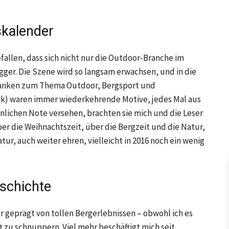
kalender
fallen, dass sich nicht nur die Outdoor-Branche im
ger. Die Szene wird so langsam erwachsen, und in die
edanken zum Thema Outdoor, Bergsport und
ik) waren immer wiederkehrende Motive, jedes Mal aus
nlichen Note versehen, brachten sie mich und die Leser
r die Weihnachtszeit, über die Bergzeit und die Natur,
Natur, auch weiter ehren, vielleicht in 2016 noch ein wenig
schichte
 geprägt von tollen Bergerlebnissen – obwohl ich es
t zu schnuppern. Viel mehr beschäftigt mich seit