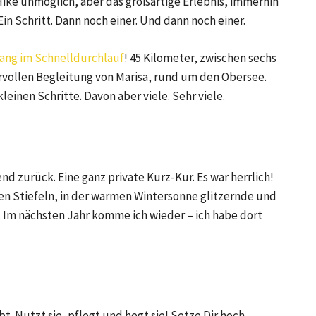
ike unmöglich, aber das großartige Erlebnis, immerhin
in Schritt. Dann noch einer. Und dann noch einer.
ang im Schnelldurchlauf
! 45 Kilometer, zwischen sechs
vollen Begleitung von Marisa, rund um den Obersee.
einen Schritte. Davon aber viele. Sehr viele.
d zurück. Eine ganz private Kurz-Kur. Es war herrlich!
den Stiefeln, in der warmen Wintersonne glitzernde und
 Im nächsten Jahr komme ich wieder – ich habe dort
t. Nutzt sie, pflegt und hegt sie! Setze Dir hoch