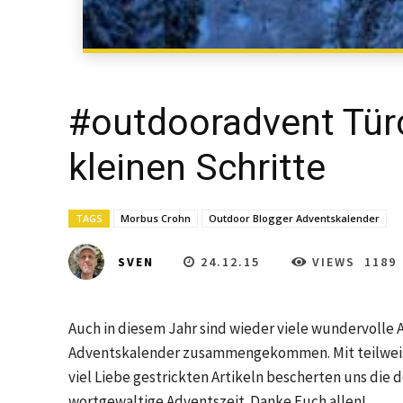
#outdooradvent Türc
kleinen Schritte
TAGS
Morbus Crohn
Outdoor Blogger Adventskalender
24.12.15
VIEWS
1189
SVEN
Auch in diesem Jahr sind wieder viele wundervolle 
Adventskalender zusammengekommen. Mit teilweis
viel Liebe gestrickten Artikeln bescherten uns di
wortgewaltige Adventszeit. Danke Euch allen!