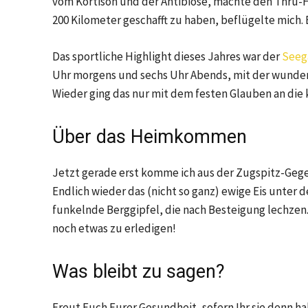
vom Kortison und der Antibiose, machte den Thru-H
200 Kilometer geschafft zu haben, beflügelte mich. E
Das sportliche Highlight dieses Jahres war der
Seeg
Uhr morgens und sechs Uhr Abends, mit der wunder
Wieder ging das nur mit dem festen Glauben an die kl
Über das Heimkommen
Jetzt gerade erst komme ich aus der Zugspitz-Gegen
Endlich wieder das (nicht so ganz) ewige Eis unter 
funkelnde Berggipfel, die nach Besteigung lechzen.
noch etwas zu erledigen!
Was bleibt zu sagen?
Freut Euch Eurer Gesundheit, sofern Ihr sie denn hab