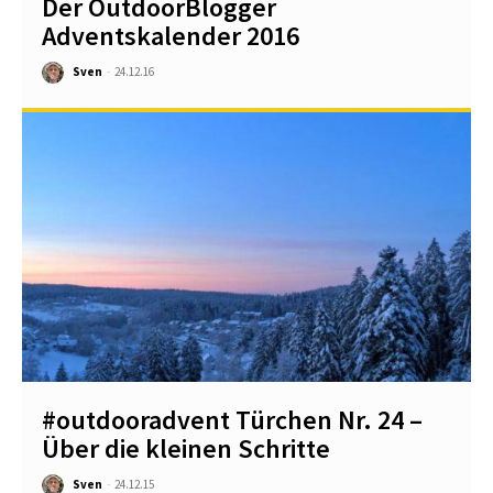
Der OutdoorBlogger
Adventskalender 2016
Sven
-
24.12.16
#outdooradvent Türchen Nr. 24 –
Über die kleinen Schritte
Sven
-
24.12.15