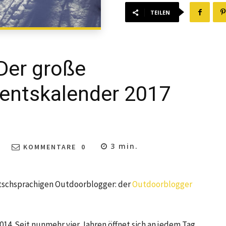
TEILEN
Der große
entskalender 2017
3
min.
KOMMENTARE
0
utschsprachigen Outdoorblogger: der
Outdoorblogger
14. Seit nunmehr vier Jahren öffnet sich an jedem Tag