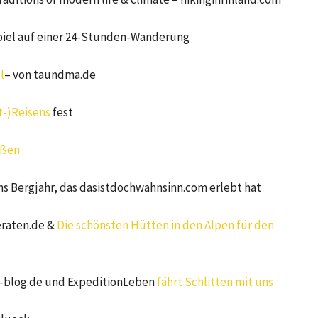
iel auf einer 24-Stunden-Wanderung
l
– von taundma.de
t-)Reisens
fest
eßen
ns Bergjahr, das dasistdochwahnsinn.com erlebt hat
raten.de &
Die schönsten Hütten in den Alpen für den
g-blog.de und ExpeditionLeben
fährt Schlitten mit uns