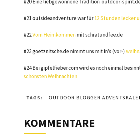
#20 Eine liebgewonnene Tradition: outdoor-spirit.d
#21 outsideandventure war für
12 Stunden lecker 
#22
Vom Heimkommen
mit schratundfee.de
#23 goetznitsche.de nimmt uns mit in’s (vor-)
weihna
#24 Bei gipfelfieber.com wird es noch einmal besinn
schönsten Weihnachten
TAGS:
OUTDOOR BLOGGER ADVENTSKALE
KOMMENTARE