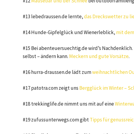
#12
Mausebär und der Schnee
bei outdoorfamilien
#13 lebedraussen.de lernte,
das Dreckswetter zu l
#14 Hunde-Gipfelglück und Wienerleblick,
mit dem
#15 Bei abenteuersuechtig.de wird’s Nachdenklich.
selbst – ändern kann.
Meckern und gute Vorsätze
.
#16 hurra-draussen.de lädt zum
weihnachtlichen Ou
#17 patotra.com zeigt uns
Bergglück im Winter – S
#18 trekkinglife.de nimmt uns mit auf eine
Winterwa
#19 zufussunterwegs.com gibt
Tipps für genussre