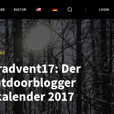
SEN
KULTUR
LOGIN
RE
advent17: Der
tdoorblogger
alender 2017