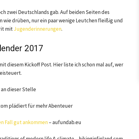
 noch zwei Deutschlands gab. Auf beiden Seiten des
en wie drüben, nur ein paar wenige Leutchen fleißig und
it mit
Jugenderinnerungen
.
lender 2017
t diesem Kickoff Post. Hier liste ich schon mal auf, wer
eisteuert.
 an dieser Stelle
om plädiert für mehr Abenteuer
den Fall gut ankommen
– aufundab.eu
aditions of modern life & climate – hikinginfinland.com