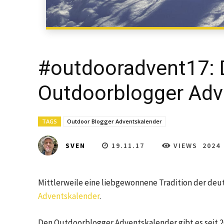
#outdooradvent17: 
Outdoorblogger Adv
TAGS
Outdoor Blogger Adventskalender
19.11.17
VIEWS
2024
SVEN
Mittlerweile eine liebgewonnene Tradition der de
Adventskalender
.
Den Outdoorblogger Adventskalender gibt es seit 20