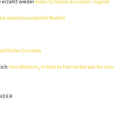
e erzählt wieder
einen Schwank aus seiner Jugend
und adventszauberlich Rodeln
chtliche Sri Lanka
lich:
Vom Moment, in dem es fast vorbei war bis zum
NDER