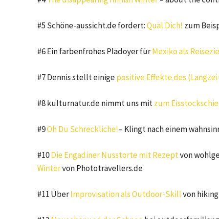
#5 Schöne-aussicht.de fordert:
Quäl Dich!
zum Beisp
#6 Ein farbenfrohes Plädoyer für
Mexiko als Reisezie
#7 Dennis stellt einige
positive Effekte des (Langzei
#8 kulturnatur.de nimmt uns mit
zum Eisstockschi
#9
Oh Du Schreckliche!
– Klingt nach einem wahnsin
#10
Die Engadiner Nusstorte mit Rezept
von wohlge
Winter
von Phototravellers.de
#11 Über
Improvisation als Outdoor-Skill
von hikin