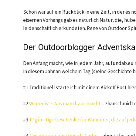
Schön war auf ein Rückblick in eine Zeit, in der es
eisernen Vorhangs gab es natürlich Natur, die, hüb
leidenschaftlich erkundeten. Rene von Outdoor Spir
Der Outdoorblogger Adventska
Den Anfang macht, wie in jedem Jahr, aufundab.eu mi
in diesem Jahr an welchem Tag (s)eine Geschichte b
#1 Traditionell starte ich mit einem Kickoff Post hier
#2
Winter ist? Was man draus macht
– zhanschmidt.c
#3
17 günstige Geschenke für Wanderer, die auf je
#4
The disappearing finnish Winter
– about the contr