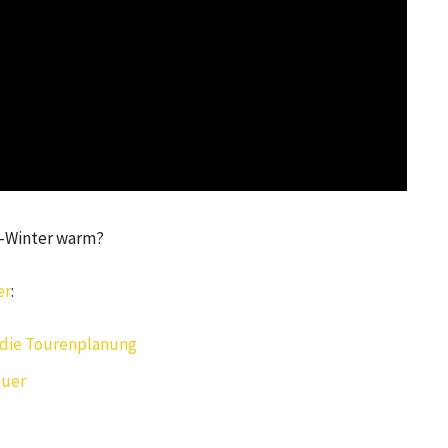
r-Winter warm?
er
:
 die Tourenplanung
euer