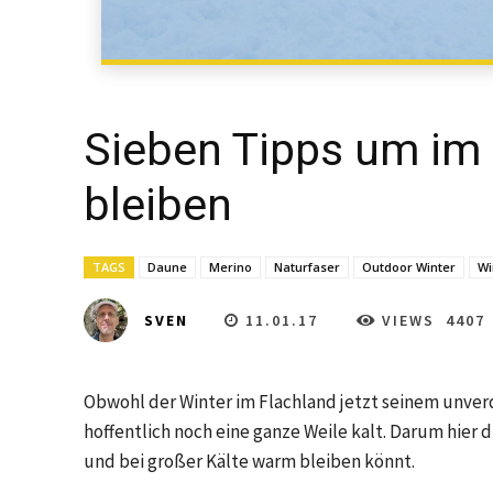
Sieben Tipps um im
bleiben
TAGS
Daune
Merino
Naturfaser
Outdoor Winter
Wi
11.01.17
VIEWS
4407
SVEN
Obwohl der Winter im Flachland jetzt seinem unverd
hoffentlich noch eine ganze Weile kalt. Darum hier d
und bei großer Kälte warm bleiben könnt.