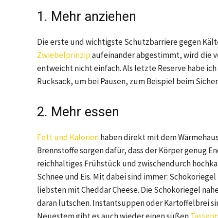
1. Mehr anziehen
Die erste und wichtigste Schutzbarriere gegen Kälte
Zwiebelprinzip
aufeinander abgestimmt, wird die v
entweicht nicht einfach. Als letzte Reserve habe i
Rucksack, um bei Pausen, zum Beispiel beim Sichern
2. Mehr essen
Fett und Kalorien
haben direkt mit dem Wärmehausha
Brennstoffe sorgen dafür, dass der Körper genug En
reichhaltiges Frühstück und zwischendurch hochkalo
Schnee und Eis. Mit dabei sind immer: Schokoriegel u
liebsten mit Cheddar Cheese. Die Schokoriegel nah
daran lutschen. Instantsuppen oder Kartoffelbrei s
Neuestem gibt es auch wieder einen süßen
Tassen