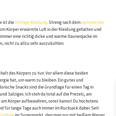
 ist die
richtige Kleidung
. Streng nach dem
optimierten
om Körper erwärmte Luft in der Kleidung gehalten und
ch immer eine richtig dicke und warme Daunenjacke im
, nicht zu allzu sehr auszukühlen.
lt des Körpers zu tun. Vor allem diese beiden
ergie hat, um warm zu bleiben. Ein gutes und
rische Snacks sind die Grundlage für einen Tag in
nd Salziges. Ich steh da total auf die Prezels, am
e am Körper aufbewahren, sonst kannst Du höchstens
ind für lange Tage auch immer im Rucksack dabei. Seit
pudding
im Supermarkt, den man nur mit heißem Wasser