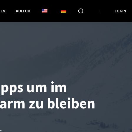
SEN
KULTUR
LOGIN
ipps um im
arm zu bleiben
L